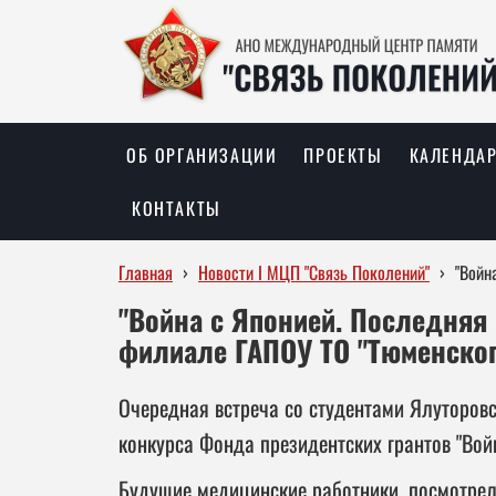
ОБ ОРГАНИЗАЦИИ
ПРОЕКТЫ
КАЛЕНДА
КОНТАКТЫ
Главная
›
Новости I МЦП "Связь Поколений"
›
"Войн
"Война с Японией. Последняя
филиале ГАПОУ ТО "Тюменско
Очередная встреча со студентами Ялуторов
конкурса Фонда президентских грантов "Вой
Будущие медицинские работники, посмотрел