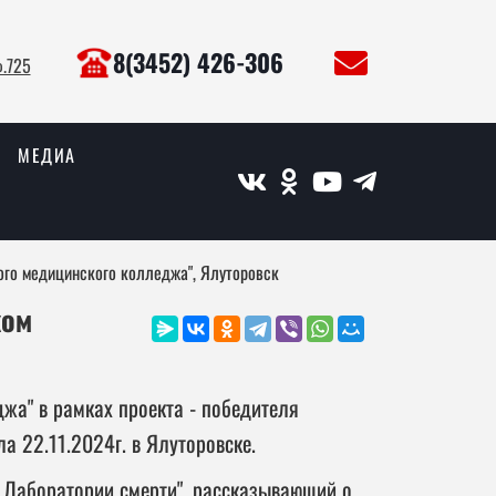
8(3452) 426-306
ф.725
МЕДИА
ого медицинского колледжа", Ялуторовск
ком
к
жа" в рамках проекта - победителя
а 22.11.2024г. в Ялуторовске.
 Лаборатории смерти", рассказывающий о