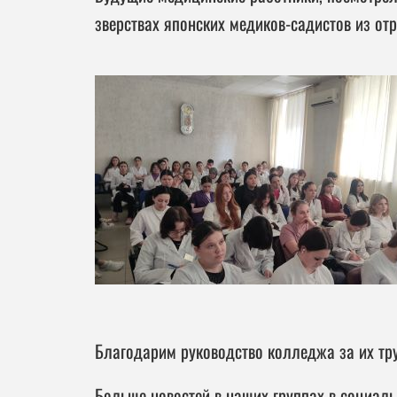
зверствах японских медиков-садистов из от
Благодарим руководство колледжа за их тру
Больше новостей в наших группах в социаль