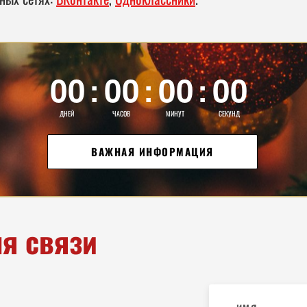
00
00
00
00
:
:
:
01
01
01
ДНЕЙ
ЧАСОВ
МИНУТ
СЕКУНД
02
02
02
ВАЖНАЯ ИНФОРМАЦИЯ
03
03
03
04
05
04
я связи
05
04
05
06
06
06