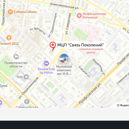
17
17
17
18
18
18
19
19
19
20
20
20
21
21
21
22
22
22
23
23
23
24
24
25
25
26
26