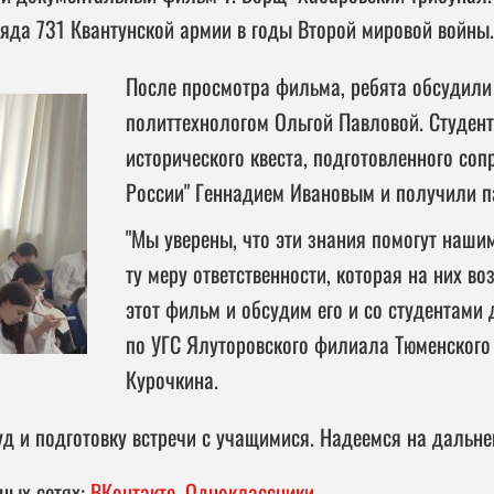
ряда 731 Квантунской армии в годы Второй мировой войны.
После просмотра фильма, ребята обсудили 
политтехнологом Ольгой Павловой. Студент
исторического квеста, подготовленного со
России" Геннадием Ивановым и получили п
"Мы уверены, что эти знания помогут наши
ту меру ответственности, которая на них 
этот фильм и обсудим его и со студентами
по УГС Ялуторовского филиала Тюменского
Курочкина.
д и подготовку встречи с учащимися. Надеемся на дальне
ных сетях:
ВКонтакте
,
Одноклассники
.