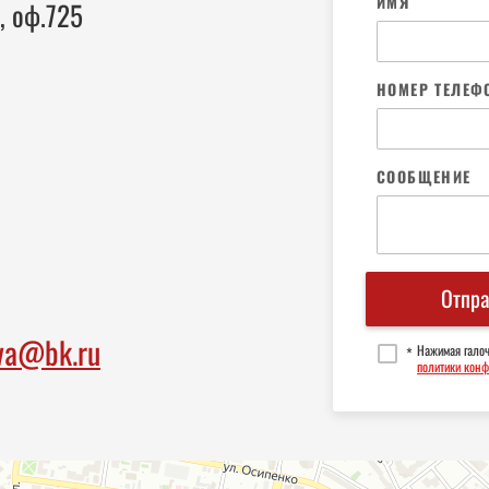
07
07
07
ИМЯ
, оф.725
08
08
08
09
09
09
НОМЕР ТЕЛЕФ
10
10
10
СООБЩЕНИЕ
11
11
11
12
12
12
13
13
13
Отпра
14
14
14
va@bk.ru
Нажимая галоч
*
политики кон
15
15
15
16
16
16