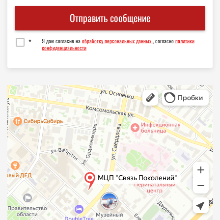
22
22
22
Отправить сообщение
23
23
23
24
24
*
Я даю согласие на
обработку персональных данных
, согласно
политики
конфиденциальности
25
25
26
26
27
27
28
28
29
29
30
30
31
31