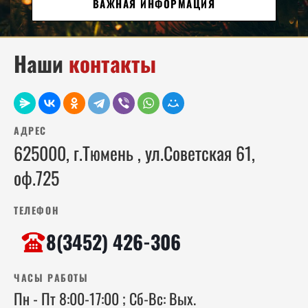
ВАЖНАЯ ИНФОРМАЦИЯ
03
03
03
04
05
04
Наши
контакты
05
04
05
06
06
06
АДРЕС
07
07
07
625000, г.Тюмень , ул.Советская 61,
08
08
08
оф.725
09
09
09
ТЕЛЕФОН
10
10
10
8(3452) 426-306
11
11
11
ЧАСЫ РАБОТЫ
Пн - Пт 8:00-17:00 ; Сб-Вс: Вых.