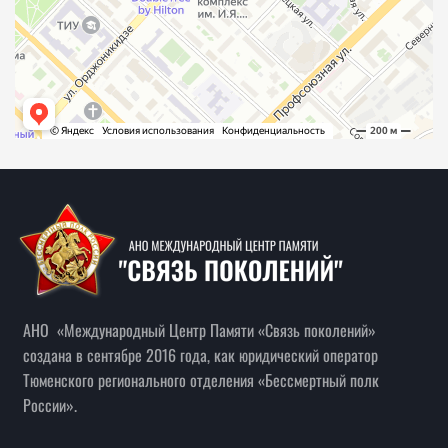
32
32
33
33
34
34
35
35
36
36
37
37
38
38
39
39
АНО «Международный Центр Памяти «Связь поколений»
создана в сентябре 2016 года, как юридический оператор
40
40
Тюменского регионального отделения «Бессмертный полк
России».
41
41