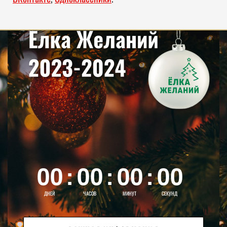
00
00
00
00
:
:
:
01
01
01
ДНЕЙ
ЧАСОВ
МИНУТ
СЕКУНД
02
02
02