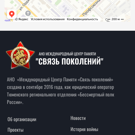
33
33
34
34
35
35
36
36
37
37
38
38
39
39
АНО «Международный Центр Памяти «Связь поколений»
создана в сентябре 2016 года, как юридический оператор
40
40
Тюменского регионального отделения «Бессмертный полк
России».
41
41
Новости
Об организации
42
42
История войны
Проекты