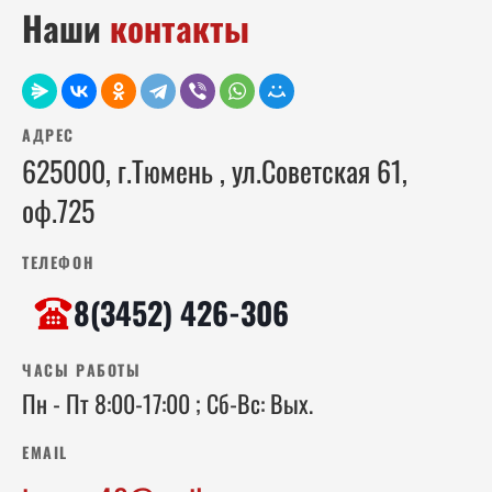
04
05
04
Наши
контакты
05
04
05
06
06
06
АДРЕС
07
07
07
625000, г.Тюмень , ул.Советская 61,
08
08
08
оф.725
09
09
09
ТЕЛЕФОН
10
10
10
8(3452) 426-306
11
11
11
ЧАСЫ РАБОТЫ
12
12
12
Пн - Пт 8:00-17:00 ; Сб-Вс: Вых.
13
13
13
EMAIL